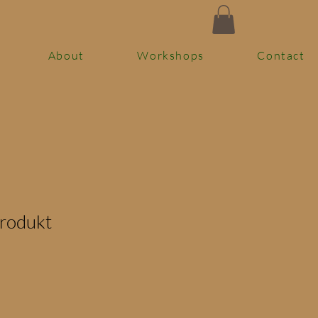
About
Workshops
Contact
Produkt