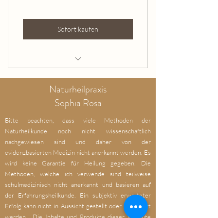
Sofort kaufen
Walking with Saturn
Naturheilpraxis
Sophia Rosa
Bitte beachten, dass viele Methoden der
Naturheilkunde noch nicht wissenschaftlich
nachgewiesen sind und daher von der
evidenzbasierten Medizin nicht anerkannt werden. Es
wird keine Garantie für Heilung gegeben. Die
Methoden, welche ich verwende sind teilweise
schulmedizinisch nicht anerkannt und basieren auf
der Erfahrungsheilkunde. Ein subjektiv erwarteter
Erfolg kann nicht in Aussicht gestellt oder garantiert
werden. Die Inhalte und Produkte dieser Website